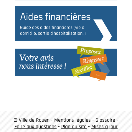
Aides financières
Guide des aides financières (vie à
domicile, sortie d'hospitalisation..)
©
Ville de Rouen
-
Mentions légales
-
Glossaire
-
Foire aux questions
-
Plan du site
-
Mises à jour