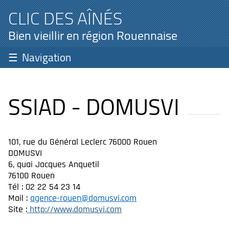
CLIC DES AÎNÉS
Bien vieillir en région Rouennaise
Navigation
SSIAD - DOMUSVI
101, rue du Général Leclerc 76000 Rouen
DOMUSVI
6, quai Jacques Anquetil
76100 Rouen
Tél : 02 22 54 23 14
Mail :
agence-rouen@domusvi.com
Site :
http://www.domusvi.com