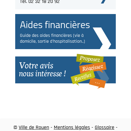
Tél. 02 32 18 20 92
Aides financières
Guide des aides financières (vie à
domicile, sortie d'hospitalisation..)
©
Ville de Rouen
-
Mentions légales
-
Glossaire
-