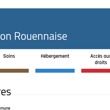
égion Rouennaise
Soins
Hébergement
Accès au
droits
res
mune