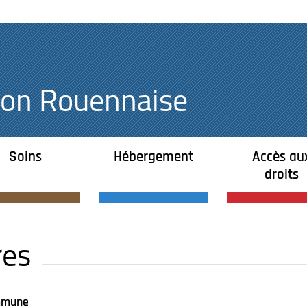
égion Rouennaise
Soins
Hébergement
Accès au
droits
res
mune