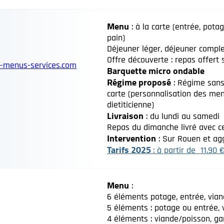
Menu
: à la carte (entrée, potag
pain)
Déjeuner léger, déjeuner comple
Offre découverte : repas offer
-menus-services.com
Barquette micro ondable
Régime proposé
: Régime sans 
carte (personnalisation des me
dietiticienne)
Livraison
: du lundi au samedi
Repas du dimanche livré avec c
Intervention
: Sur Rouen et ag
Tarifs 2025
: à partir de 11.90 
Menu
:
6 éléments potage, entrée, viand
5 éléments : potage ou entrée, v
4 éléments : viande/poisson, ga