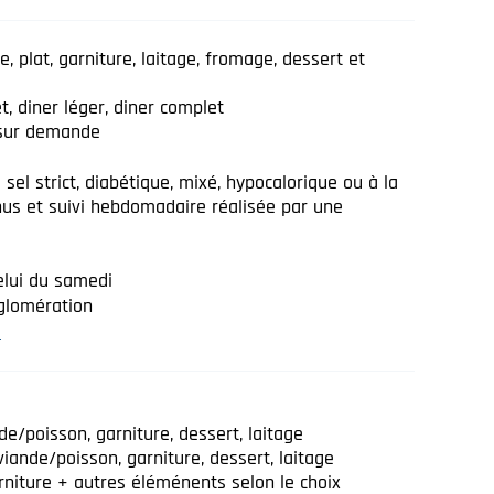
e, plat, garniture, laitage, fromage, dessert et
t, diner léger, diner complet
t sur demande
sel strict, diabétique, mixé, hypocalorique ou à la
nus et suivi hebdomadaire réalisée par une
elui du samedi
glomération
€
e/poisson, garniture, dessert, laitage
iande/poisson, garniture, dessert, laitage
rniture + autres éléménents selon le choix