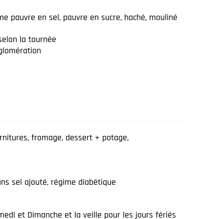
me pauvre en sel, pauvre en sucre, haché, mouliné
selon la tournée
glomération
€
garnitures, fromage, dessert + potage,
ns sel ajouté, régime diabétique
i
edi et Dimanche et la veille pour les jours fériés