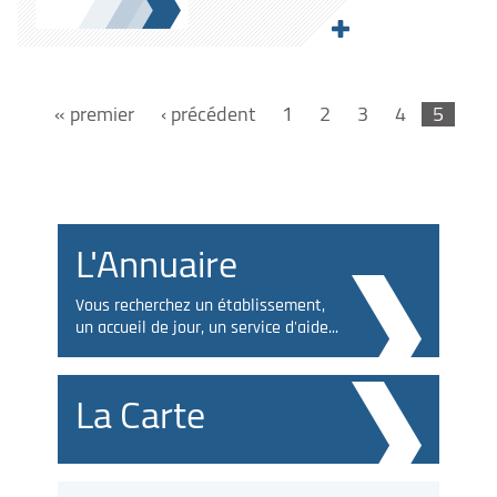
« premier
‹ précédent
1
2
3
4
5
L'Annuaire
Vous recherchez un établissement,
un accueil de jour, un service d'aide...
La Carte